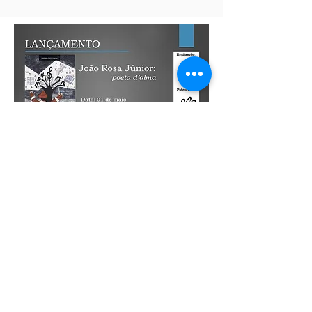
Distribuição de
exemplares do livro João
Rosa Júnior: poeta d'alma
Os 100 primeiros cadastrados
receberão um exemplar do livro João
Rosa Júnior: poeta d'alma. O custo do
envio pelos Correios é de R$ 11,00
(onze reais) e deverá ser custeado pelos
interessados. Aos moradores da