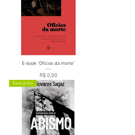
E-book "Ofícios da morte"
Preço
R$ 0,00
Baixe grátis