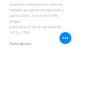
Juvenal é composto por crônicas
voltadas ao debate da negritude e
outros textos. O livro reúne 90
artigos
publicados entre as décadas de
1910 a 1950.
Ficha técnica
Número de páginas: 576
Dimensão: 16x23
Ano de publicação: 2023
Editora: Cruz e Sousa